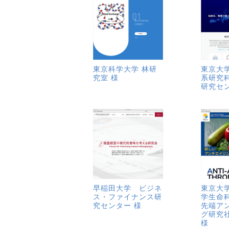
東京科学大学 林研
東京大
究室 様
系研究
研究セン
早稲田大学 ビジネ
東京大
ス・ファイナンス研
学生命
究センター 様
先端ア
グ研究
様