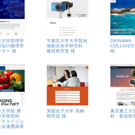
学大学院理学
宇都宮大学大学院地
OKINAWA
科知の物理学
域創生科学研究科
COLLOIDS
ター 様
篠田研究室 様
様
学大学院 農
実践女子大学 高橋
東京農工大
科学研究科
研究室 様
科・新垣研
ンチエイジン
社会連携講座