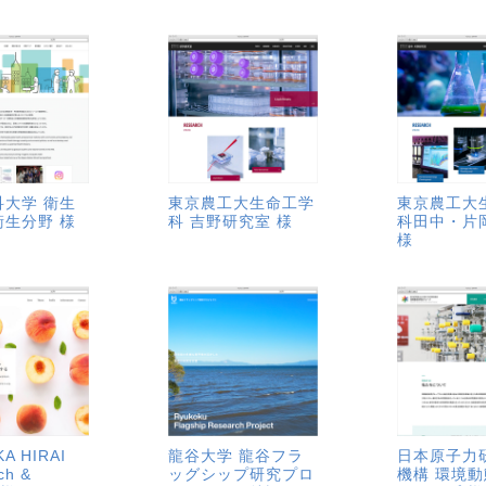
科大学 衛生
東京農工大生命工学
東京農工大
衛生分野 様
科 吉野研究室 様
科田中・片
様
A HIRAI
龍谷大学 龍谷フラ
日本原子力
ch &
ッグシップ研究プロ
機構 環境