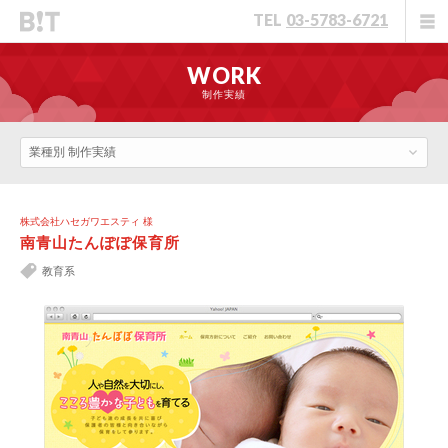
TEL
03-5783-6721
WORK
制作実績
業種別 制作実績
株式会社ハセガワエスティ 様
南青山たんぽぽ保育所
教育系