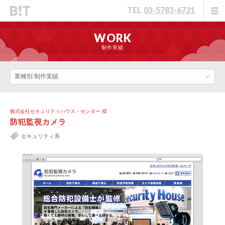
TEL
03-5783-6721
WORK
制作実績
業種別 制作実績
株式会社セキュリティハウス・センター 様
防犯監視カメラ
セキュリティ系